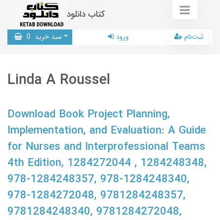
کتاب دانلود
ثبت‌نام
ورود
سبد خرید
0
Linda A Roussel
Download Book Project Planning,
Implementation, and Evaluation: A Guide
for Nurses and Interprofessional Teams
4th Edition, 1284272044 , 1284248348,
978-1284248357, 978-1284248340,
978-1284272048, 9781284248357,
9781284248340, 9781284272048,