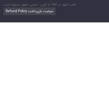
کتاب دانلود: از 1391 تا کنون - تمامی حقوق محفوظ است
Refund Policy سیاست بازپرداخت