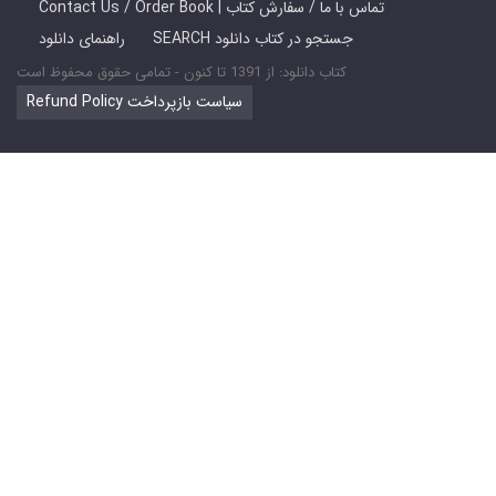
Contact Us / Order Book | تماس با ما / سفارش کتاب
SEARCH جستجو در کتاب دانلود
راهنمای دانلود
کتاب دانلود: از 1391 تا کنون - تمامی حقوق محفوظ است
Refund Policy سیاست بازپرداخت