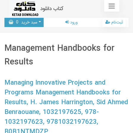
کتاب دانلود
ثبت‌نام
ورود
سبد خرید
0
Management Handbooks for
Results
Managing Innovative Projects and
Programs Management Handbooks for
Results, H. James Harrington, Sid Ahmed
Benraouane, 1032197625, 978-
1032197623, 9781032197623,
B0B1NTMDZP