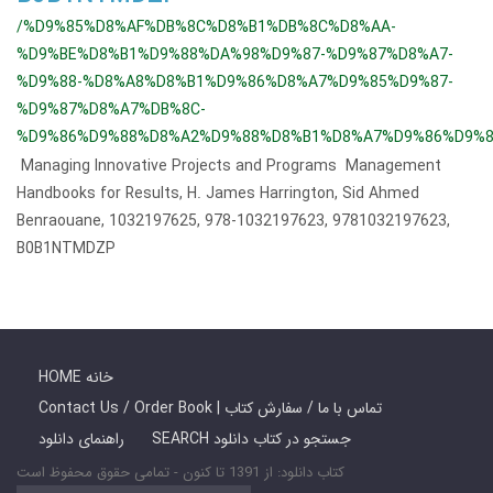
/%D9%85%D8%AF%DB%8C%D8%B1%DB%8C%D8%AA-
%D9%BE%D8%B1%D9%88%DA%98%D9%87-%D9%87%D8%A7-
%D9%88-%D8%A8%D8%B1%D9%86%D8%A7%D9%85%D9%87-
%D9%87%D8%A7%DB%8C-
%D9%86%D9%88%D8%A2%D9%88%D8%B1%D8%A7%D9%86%D9%8
Managing Innovative Projects and Programs Management
Handbooks for Results, H. James Harrington, Sid Ahmed
Benraouane, 1032197625, 978-1032197623, 9781032197623,
B0B1NTMDZP
HOME خانه
Contact Us / Order Book | تماس با ما / سفارش کتاب
SEARCH جستجو در کتاب دانلود
راهنمای دانلود
کتاب دانلود: از 1391 تا کنون - تمامی حقوق محفوظ است