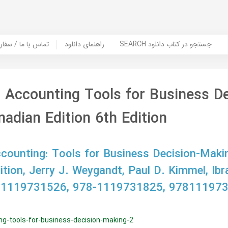
SEARCH جستجو در کتاب دانلود
راهنمای دانلود
Contact Us / Order Book | تماس با
 Accounting Tools for Business De
adian Edition 6th Edition
counting: Tools for Business Decision-Maki
ition, Jerry J. Weygandt, Paul D. Kimmel, Ibr
 1119731526, 978-1119731825, 978111973
ng-tools-for-business-decision-making-2