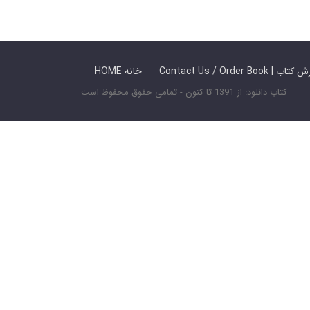
 ما / سفارش کتاب
HOME خانه
کتاب دانلود: از 1391 تا کنون - تمامی حقوق محفوظ است