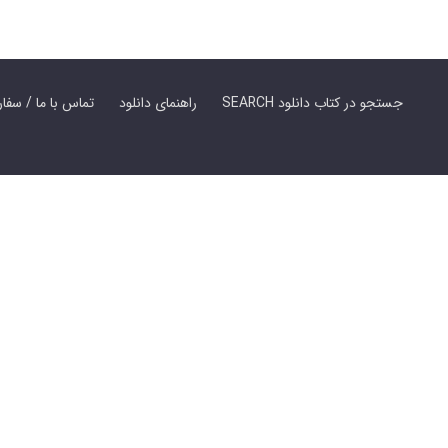
SEARCH جستجو در کتاب دانلود
راهنمای دانلود
Contact Us / Order Book | تماس با