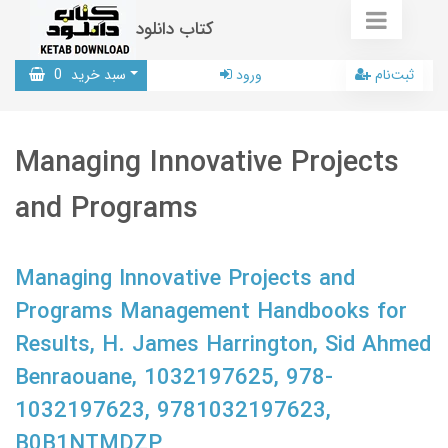
کتاب دانلود
ثبت‌نام
ورود
سبد خرید
0
Managing Innovative Projects
and Programs
Managing Innovative Projects and
Programs Management Handbooks for
Results, H. James Harrington, Sid Ahmed
Benraouane, 1032197625, 978-
1032197623, 9781032197623,
B0B1NTMDZP