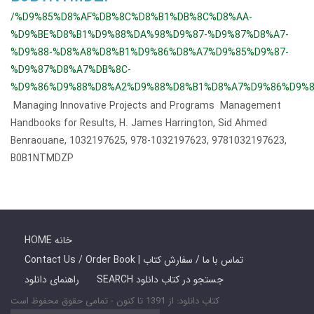
/%D9%85%D8%AF%DB%8C%D8%B1%DB%8C%D8%AA-
%D9%BE%D8%B1%D9%88%DA%98%D9%87-%D9%87%D8%A7-
%D9%88-%D8%A8%D8%B1%D9%86%D8%A7%D9%85%D9%87-
%D9%87%D8%A7%DB%8C-
%D9%86%D9%88%D8%A2%D9%88%D8%B1%D8%A7%D9%86%D9%8
Managing Innovative Projects and Programs Management
Handbooks for Results, H. James Harrington, Sid Ahmed
Benraouane, 1032197625, 978-1032197623, 9781032197623,
B0B1NTMDZP
HOME خانه
Contact Us / Order Book | تماس با ما / سفارش کتاب
SEARCH جستجو در کتاب دانلود
راهنمای دانلود
کتاب دانلود: از 1391 تا کنون - تمامی حقوق محفوظ است