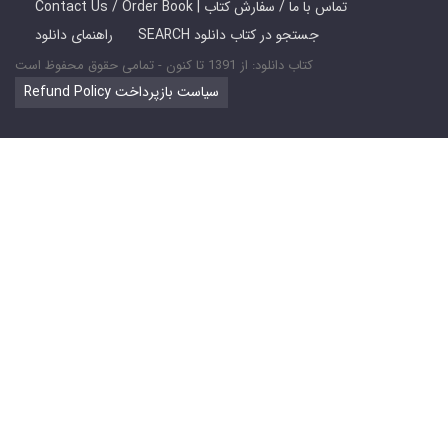
Contact Us / Order Book | تماس با ما / سفارش کتاب
SEARCH جستجو در کتاب دانلود
راهنمای دانلود
کتاب دانلود: از 1391 تا کنون - تمامی حقوق محفوظ است
Refund Policy سیاست بازپرداخت