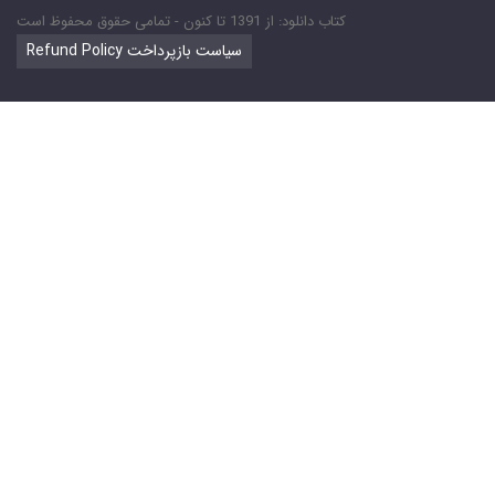
کتاب دانلود: از 1391 تا کنون - تمامی حقوق محفوظ است
Refund Policy سیاست بازپرداخت