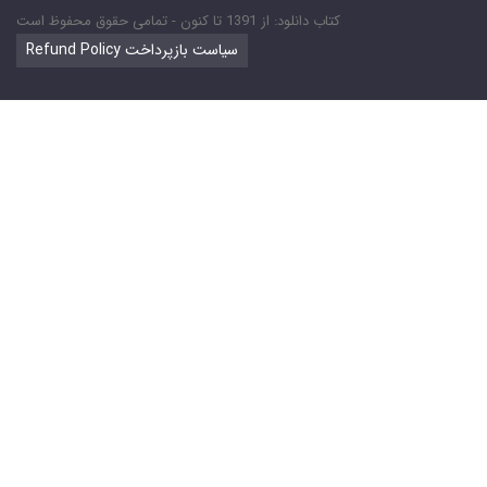
کتاب دانلود: از 1391 تا کنون - تمامی حقوق محفوظ است
Refund Policy سیاست بازپرداخت