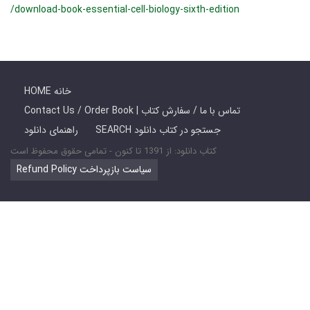
/download-book-essential-cell-biology-sixth-edition
HOME خانه
Contact Us / Order Book | تماس با ما / سفارش کتاب
SEARCH جستجو در کتاب دانلود
راهنمای دانلود
کتاب دانلود: از 1391 تا کنون - تمامی حقوق محفوظ است
Refund Policy سیاست بازپرداخت