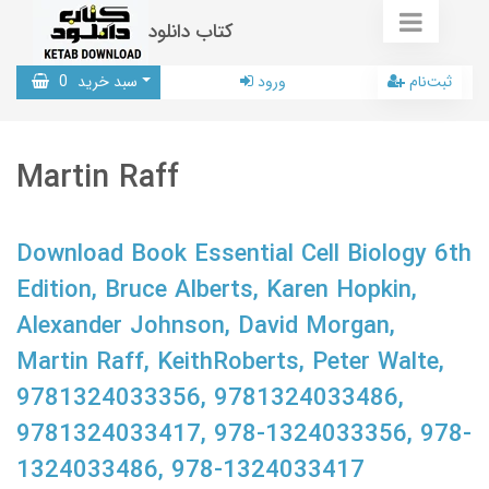
کتاب دانلود
ثبت‌نام
ورود
سبد خرید
0
Martin Raff
Download Book Essential Cell Biology 6th
Edition, Bruce Alberts, Karen Hopkin,
Alexander Johnson, David Morgan,
Martin Raff, KeithRoberts, Peter Walte,
9781324033356, 9781324033486,
9781324033417, 978-1324033356, 978-
1324033486, 978-1324033417