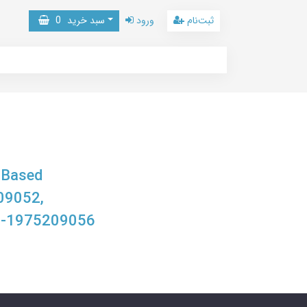
ثبت‌نام
ورود
سبد خرید
0
-Based
09052,
8-1975209056