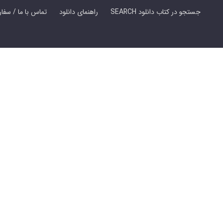
SEARCH جستجو در کتاب دانلود
راهنمای دانلود
Contact Us / Order Book | تماس با