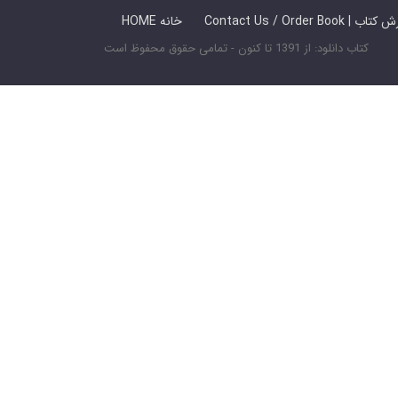
 ما / سفارش کتاب
HOME خانه
کتاب دانلود: از 1391 تا کنون - تمامی حقوق محفوظ است