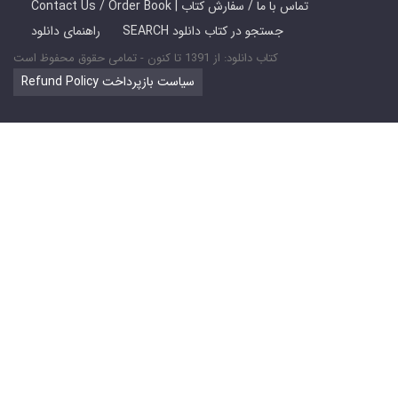
Contact Us / Order Book | تماس با ما / سفارش کتاب
SEARCH جستجو در کتاب دانلود
راهنمای دانلود
کتاب دانلود: از 1391 تا کنون - تمامی حقوق محفوظ است
Refund Policy سیاست بازپرداخت