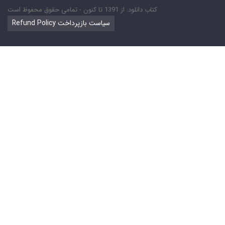
کتاب دانلود: از 1391 تا کنون - تمامی حقوق محفوظ است
Refund Policy سیاست بازپرداخت