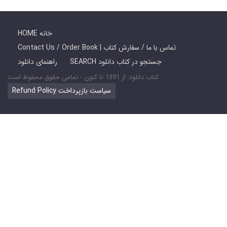
HOME خانه
Contact Us / Order Book | تماس با ما / سفارش کتاب
SEARCH جستجو در کتاب دانلود
راهنمای دانلود
کتاب دانلود: از 1391 تا کنون - تمامی حقوق محفوظ است
Refund Policy سیاست بازپرداخت