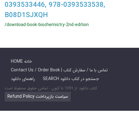
0393533446, 978-0393533538,
B08D1SJXQH
/download-book-biochemistry-2nd-edition
HOME خانه
Contact Us / Order Book | تماس با ما / سفارش کتاب
SEARCH جستجو در کتاب دانلود
راهنمای دانلود
کتاب دانلود: از 1391 تا کنون - تمامی حقوق محفوظ است
Refund Policy سیاست بازپرداخت