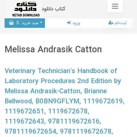
کتاب دانلود
ثبت‌نام
ورود
سبد خرید
0
Melissa Andrasik Catton
Veterinary Technician's Handbook of
Laboratory Procedures 2nd Edition by
Melissa Andrasik-Catton, Brianne
Bellwood, B0BN9GFLYM, 1119672619,
1119672651, 1119672678,
1119672643, 9781119672616,
9781119672654, 9781119672678,