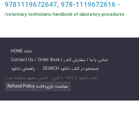
9781119672647, 978-1119672616 -
/veterinary-technicians-handbook-of-laboratory-procedures
HOME خانه
Contact Us / Order Book | تماس با ما / سفارش کتاب
SEARCH جستجو در کتاب دانلود
راهنمای دانلود
کتاب دانلود: از 1391 تا کنون - تمامی حقوق محفوظ است
Refund Policy سیاست بازپرداخت