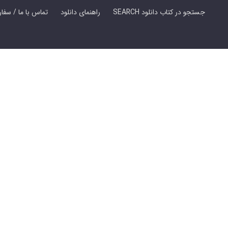
SEARCH جستجو در کتاب دانلود
راهنمای دانلود
Contact Us / Order Book | تماس با