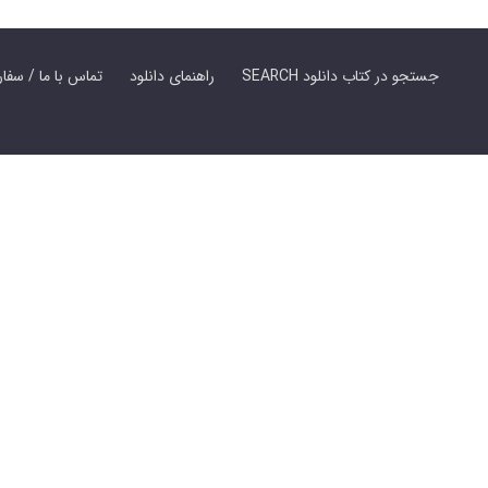
SEARCH جستجو در کتاب دانلود
راهنمای دانلود
Contact Us / Order Book | تماس با