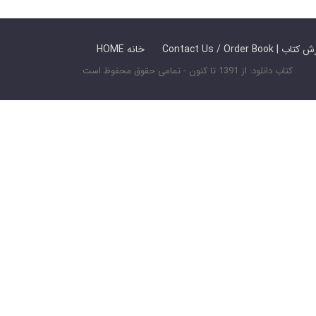
 ما / سفارش کتاب
HOME خانه
کتاب دانلود: از 1391 تا کنون - تمامی حقوق محفوظ است