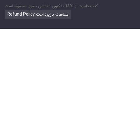
کتاب دانلود: از 1391 تا کنون - تمامی حقوق محفوظ است
Refund Policy سیاست بازپرداخت