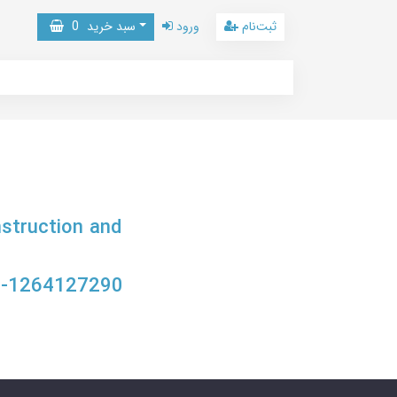
ثبت‌نام
ورود
سبد خرید
0
nstruction and
8-1264127290