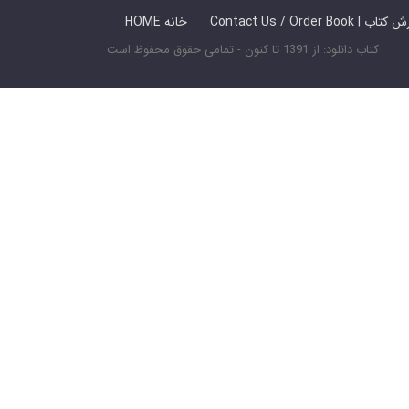
 ما / سفارش کتاب
HOME خانه
کتاب دانلود: از 1391 تا کنون - تمامی حقوق محفوظ است