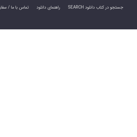
SEARCH جستجو در کتاب دانلود
راهنمای دانلود
Contact Us / Order Book | تماس با