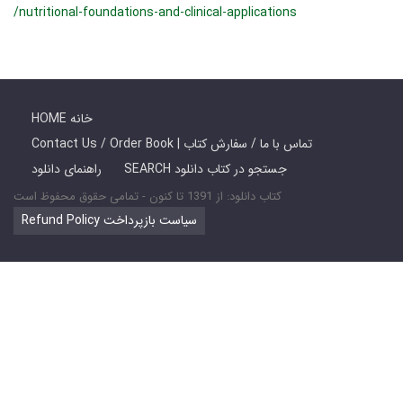
/nutritional-foundations-and-clinical-applications
HOME خانه
Contact Us / Order Book | تماس با ما / سفارش کتاب
SEARCH جستجو در کتاب دانلود
راهنمای دانلود
کتاب دانلود: از 1391 تا کنون - تمامی حقوق محفوظ است
Refund Policy سیاست بازپرداخت