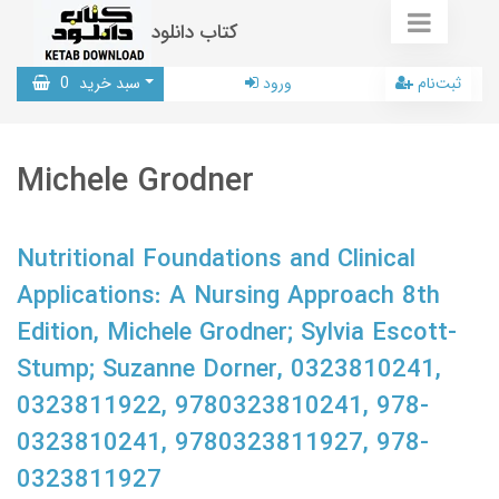
کتاب دانلود
ثبت‌نام
ورود
سبد خرید
0
Michele Grodner
Nutritional Foundations and Clinical
Applications: A Nursing Approach 8th
Edition, Michele Grodner; Sylvia Escott-
Stump; Suzanne Dorner, 0323810241,
0323811922, 9780323810241, 978-
0323810241, 9780323811927, 978-
0323811927