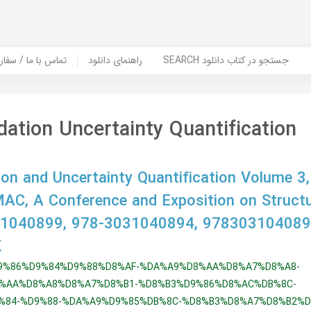
SEARCH جستجو در کتاب دانلود
راهنمای دانلود
Contact Us / Order Book | تماس با
dation Uncertainty Quantification
ion and Uncertainty Quantification Volume 3
MAC, A Conference and Exposition on Struct
31040899, 978-3031040894, 978303104089
K
9%86%D9%84%D9%88%D8%AF-%DA%A9%D8%AA%D8%A7%D8%A8-
%AA%D8%A8%D8%A7%D8%B1-%D8%B3%D9%86%D8%AC%DB%8C-
%84-%D9%88-%DA%A9%D9%85%DB%8C-%D8%B3%D8%A7%D8%B2%D