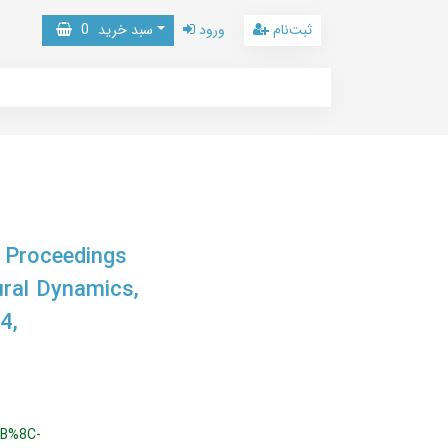
ثبت‌نام
ورود
سبد خرید
0
, Proceedings
ural Dynamics,
4,
B%8C-