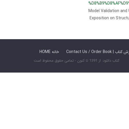
%D8%B9%D8%AF%D9
Model Validation and
Exposition on Struc
 ما / سفارش کتاب
HOME خانه
کتاب دانلود: از 1391 تا کنون - تمامی حقوق محفوظ است