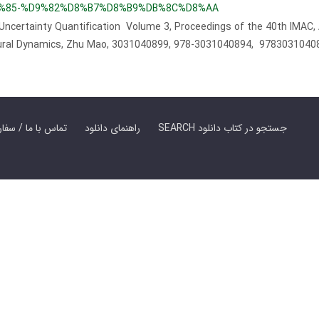
%85-%D9%82%D8%B7%D8%B9%DB%8C%D8%AA
 Uncertainty Quantification Volume 3, Proceedings of the 40th IMAC,
tural Dynamics, Zhu Mao, 3031040899, 978-3031040894, 978303104
SEARCH جستجو در کتاب دانلود
راهنمای دانلود
Contact Us / Order Book | تماس با