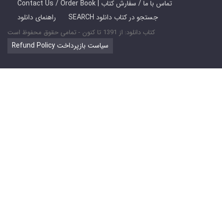
Contact Us / Order Book | تماس با ما / سفارش کتاب
SEARCH جستجو در کتاب دانلود
راهنمای دانلود
کتاب دانلود: از 1391 تا کنون - تمامی حقوق محفوظ است
Refund Policy سیاست بازپرداخت