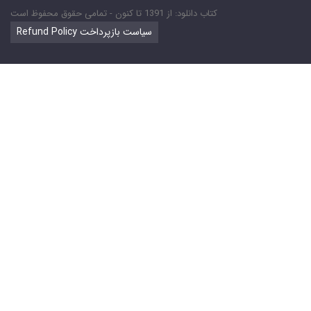
کتاب دانلود: از 1391 تا کنون - تمامی حقوق محفوظ است
Refund Policy سیاست بازپرداخت