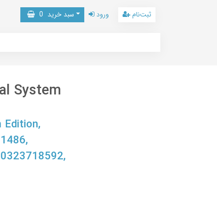
ثبت‌نام
ورود
سبد خرید
0
al System
Edition,
1486,
-0323718592,