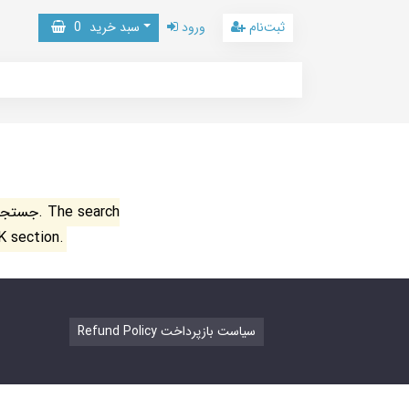
ثبت‌نام
ورود
سبد خرید
0
جستجو ن
K section.
Refund Policy سیاست بازپرداخت