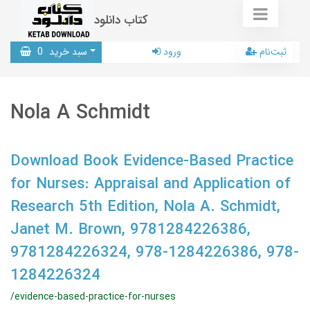
کتاب دانلود
ثبت‌نام
ورود
سبد خرید
0
Nola A Schmidt
Download Book Evidence-Based Practice
for Nurses: Appraisal and Application of
Research 5th Edition, Nola A. Schmidt,
Janet M. Brown, 9781284226386,
9781284226324, 978-1284226386, 978-
1284226324
/evidence-based-practice-for-nurses