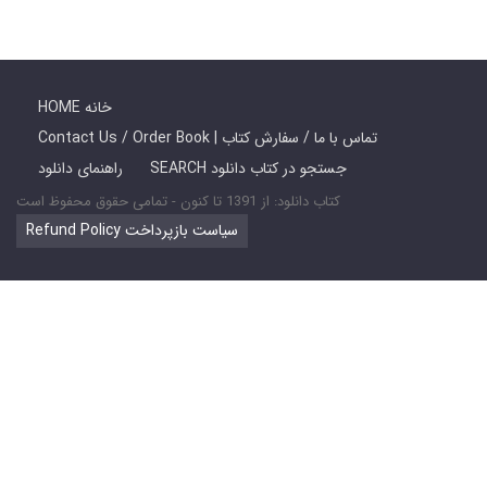
HOME خانه
Contact Us / Order Book | تماس با ما / سفارش کتاب
SEARCH جستجو در کتاب دانلود
راهنمای دانلود
کتاب دانلود: از 1391 تا کنون - تمامی حقوق محفوظ است
Refund Policy سیاست بازپرداخت