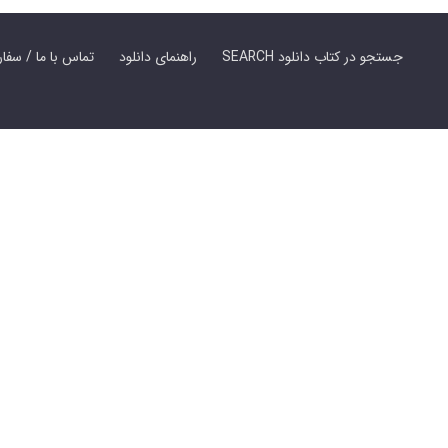
SEARCH جستجو در کتاب دانلود
راهنمای دانلود
Contact Us / Order Book | تماس با