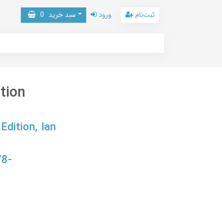
ثبت‌نام
ورود
سبد خرید
0
tion
dition, Ian
78-