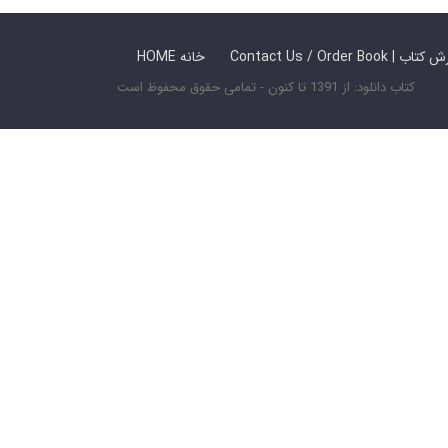
 ما / سفارش کتاب
HOME خانه
کتاب دانلود: از 1391 تا کنون - تمامی حقوق محفوظ است