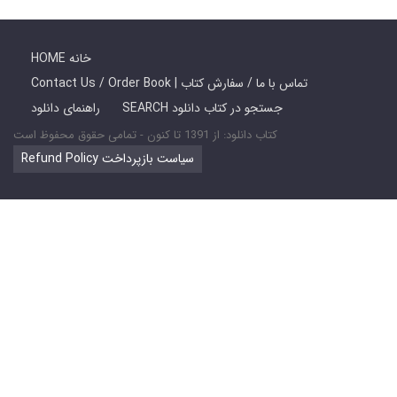
HOME خانه
Contact Us / Order Book | تماس با ما / سفارش کتاب
SEARCH جستجو در کتاب دانلود
راهنمای دانلود
کتاب دانلود: از 1391 تا کنون - تمامی حقوق محفوظ است
Refund Policy سیاست بازپرداخت