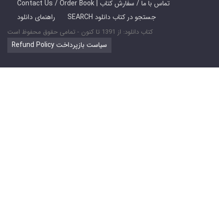
Contact Us / Order Book | تماس با ما / سفارش کتاب
SEARCH جستجو در کتاب دانلود
راهنمای دانلود
کتاب دانلود: از 1391 تا کنون - تمامی حقوق محفوظ است
Refund Policy سیاست بازپرداخت