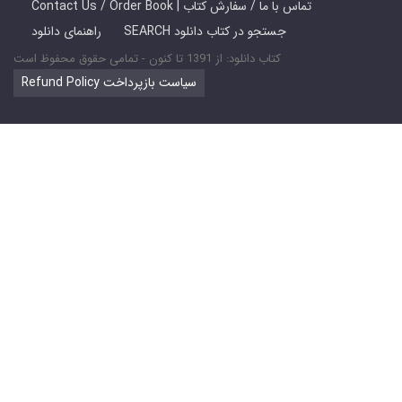
Contact Us / Order Book | تماس با ما / سفارش کتاب
SEARCH جستجو در کتاب دانلود
راهنمای دانلود
کتاب دانلود: از 1391 تا کنون - تمامی حقوق محفوظ است
Refund Policy سیاست بازپرداخت