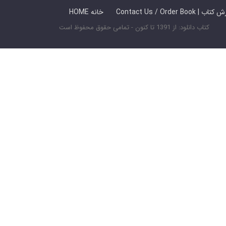
 ما / سفارش کتاب
HOME خانه
کتاب دانلود: از 1391 تا کنون - تمامی حقوق محفوظ است