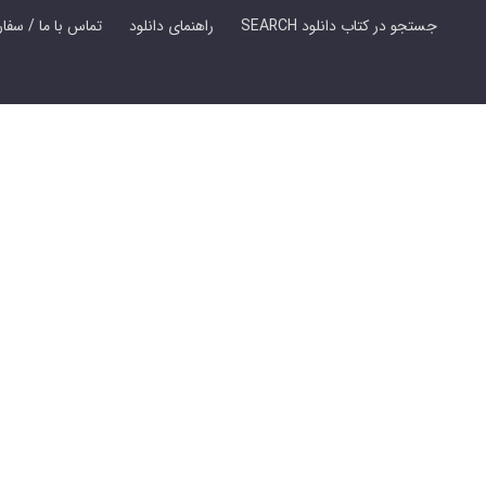
SEARCH جستجو در کتاب دانلود
راهنمای دانلود
Contact Us / Order Book | تماس با