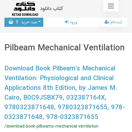
کتاب دانلود
ثبت‌نام
ورود
سبد خرید
0
Pilbeam Mechanical Ventilation
Download Book Pilbeam's Mechanical
Ventilation: Physiological and Clinical
Applications 8th Edition, by James M.
Cairo, B0C9JSBX79, 032387164X,
9780323871648, 9780323871655, 978-
0323871648, 978-0323871655
/download-book-pilbeams-mechanical-ventilation