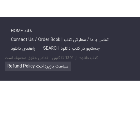
HOME خانه
Contact Us / Order Book | تماس با ما / سفارش کتاب
SEARCH جستجو در کتاب دانلود
راهنمای دانلود
کتاب دانلود: از 1391 تا کنون - تمامی حقوق محفوظ است
Refund Policy سیاست بازپرداخت