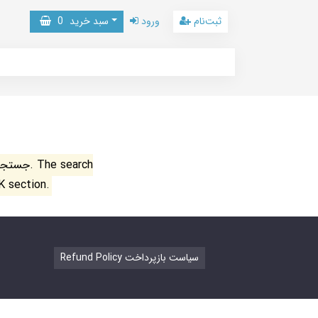
ثبت‌نام
ورود
سبد خرید
0
جستجو ن
K section.
Refund Policy سیاست بازپرداخت