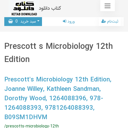
کتاب دانلود
ثبت‌نام
ورود
سبد خرید
0
Prescott s Microbiology 12th
Edition
Prescott's Microbiology 12th Edition,
Joanne Willey, Kathleen Sandman,
Dorothy Wood, 1264088396, 978-
1264088393, 9781264088393,
B09SM1DHVM
/prescotts-microbiology-12th