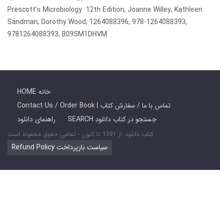
Prescott's Microbiology 12th Edition, Joanne Willey, Kathleen
Sandman, Dorothy Wood, 1264088396, 978-1264088393,
9781264088393, B09SM1DHVM
HOME خانه
Contact Us / Order Book | تماس با ما / سفارش کتاب
SEARCH جستجو در کتاب دانلود
راهنمای دانلود
کتاب دانلود: از 1391 تا کنون - تمامی حقوق محفوظ است
Refund Policy سیاست بازپرداخت