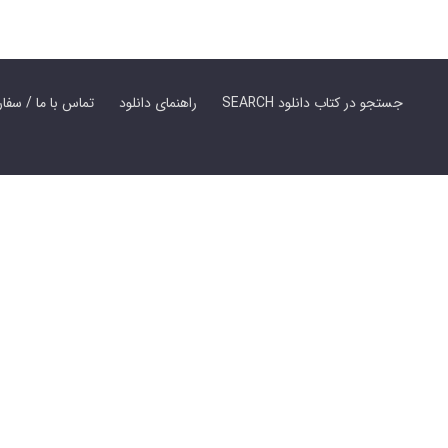
SEARCH جستجو در کتاب دانلود
راهنمای دانلود
Contact Us / Order Book | تماس با