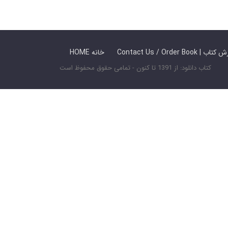
 ما / سفارش کتاب
HOME خانه
کتاب دانلود: از 1391 تا کنون - تمامی حقوق محفوظ است