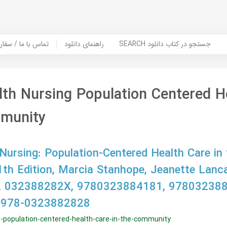
SEARCH جستجو در کتاب دانلود
راهنمای دانلود
Contact Us / Order Book | تماس با
lth Nursing Population Centered H
mmunity
 Nursing: Population-Centered Health Care in 
h Edition, Marcia Stanhope, Jeanette Lanca
 032388282X, 9780323884181, 978032388
 978-0323882828
ng-population-centered-health-care-in-the-community