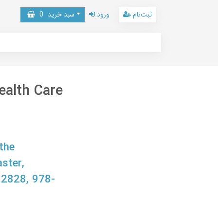
ثبت‌نام
ورود
سبد خرید
0
ealth Care
the
ster,
2828, 978-