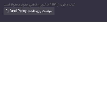
کتاب دانلود: از 1391 تا کنون - تمامی حقوق محفوظ است
Refund Policy سیاست بازپرداخت