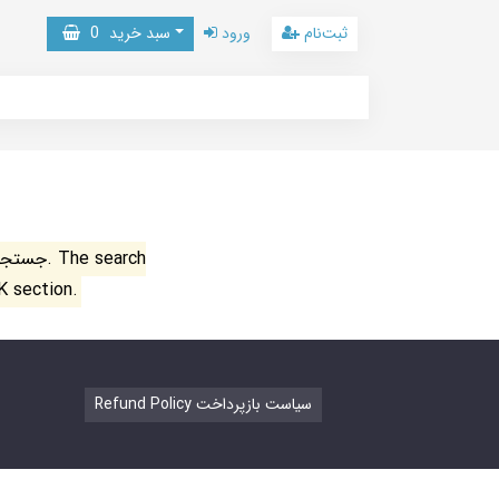
ثبت‌نام
ورود
سبد خرید
0
جستجو ن
K section.
Refund Policy سیاست بازپرداخت