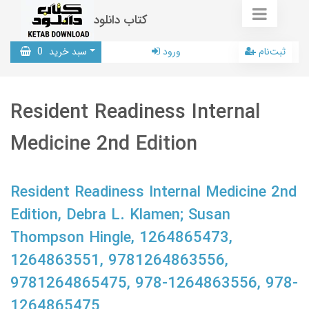
کتاب دانلود
ثبت‌نام
ورود
سبد خرید
0
Resident Readiness Internal
Medicine 2nd Edition
Resident Readiness Internal Medicine 2nd
Edition, Debra L. Klamen; Susan
Thompson Hingle, 1264865473,
1264863551, 9781264863556,
9781264865475, 978-1264863556, 978-
1264865475