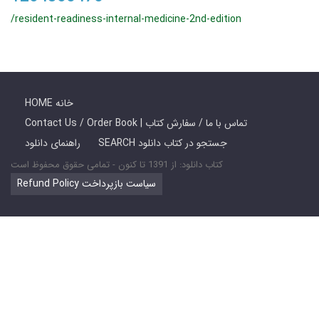
/resident-readiness-internal-medicine-2nd-edition
HOME خانه
Contact Us / Order Book | تماس با ما / سفارش کتاب
SEARCH جستجو در کتاب دانلود
راهنمای دانلود
کتاب دانلود: از 1391 تا کنون - تمامی حقوق محفوظ است
Refund Policy سیاست بازپرداخت