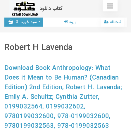
کتاب دانلود
ثبت‌نام
ورود
سبد خرید
0
Robert H Lavenda
Download Book Anthropology: What
Does it Mean to Be Human? (Canadian
Edition) 2nd Edition, Robert H. Lavenda;
Emily A. Schultz; Cynthia Zutter,
0199032564, 0199032602,
9780199032600, 978-0199032600,
9780199032563, 978-0199032563