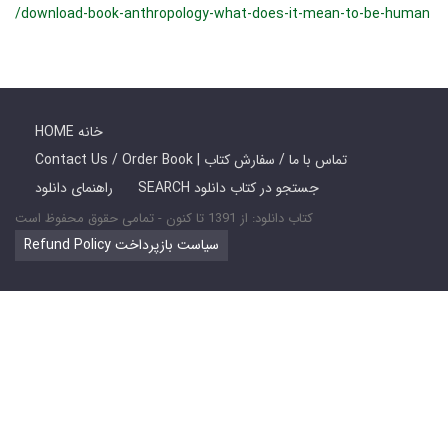
/download-book-anthropology-what-does-it-mean-to-be-human
HOME خانه
Contact Us / Order Book | تماس با ما / سفارش کتاب
SEARCH جستجو در کتاب دانلود
راهنمای دانلود
کتاب دانلود: از 1391 تا کنون - تمامی حقوق محفوظ است
Refund Policy سیاست بازپرداخت