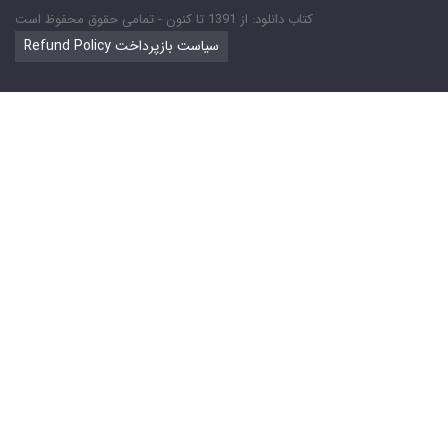
کتاب دانلود: از 1391 تا کنون - تمامی حقوق محفوظ است
Refund Policy سیاست بازپرداخت