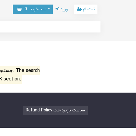
ثبت‌نام
ورود
سبد خرید
0
جستجو ن
K section.
Refund Policy سیاست بازپرداخت