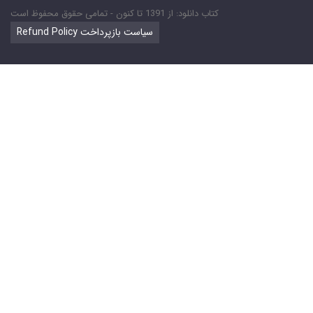
کتاب دانلود: از 1391 تا کنون - تمامی حقوق محفوظ است
Refund Policy سیاست بازپرداخت