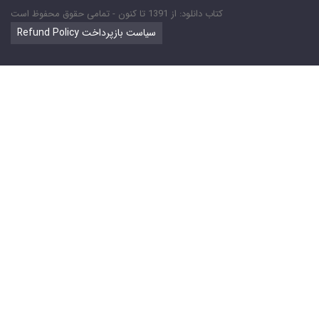
کتاب دانلود: از 1391 تا کنون - تمامی حقوق محفوظ است
Refund Policy سیاست بازپرداخت