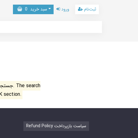
ثبت‌نام
ورود
سبد خرید
0
جستجو ن
K section.
Refund Policy سیاست بازپرداخت