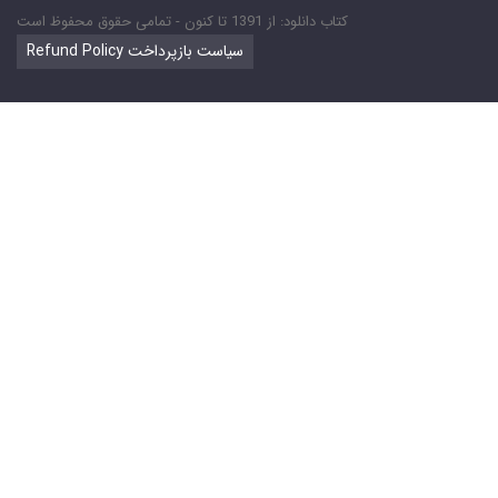
کتاب دانلود: از 1391 تا کنون - تمامی حقوق محفوظ است
Refund Policy سیاست بازپرداخت