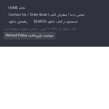
HOME خانه
Contact Us / Order Book | تماس با ما / سفارش کتاب
SEARCH جستجو در کتاب دانلود
راهنمای دانلود
کتاب دانلود: از 1391 تا کنون - تمامی حقوق محفوظ است
Refund Policy سیاست بازپرداخت