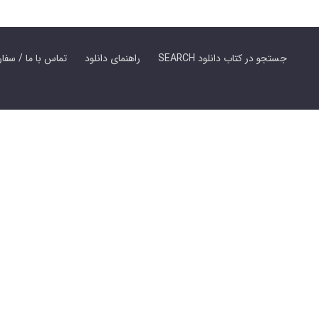
SEARCH جستجو در کتاب دانلود
راهنمای دانلود
Contact Us / Order Book | تماس با