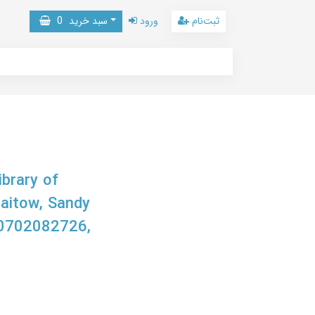
ثبت‌نام
ورود
سبد خرید
0
brary of
aitow, Sandy
0702082726,