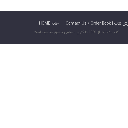
 ما / سفارش کتاب
HOME خانه
کتاب دانلود: از 1391 تا کنون - تمامی حقوق محفوظ است