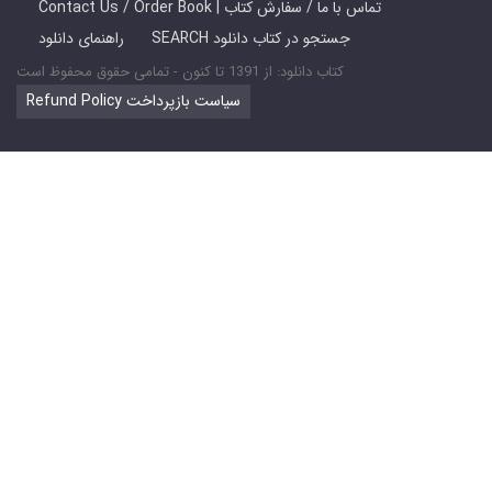
Contact Us / Order Book | تماس با ما / سفارش کتاب
SEARCH جستجو در کتاب دانلود
راهنمای دانلود
کتاب دانلود: از 1391 تا کنون - تمامی حقوق محفوظ است
Refund Policy سیاست بازپرداخت