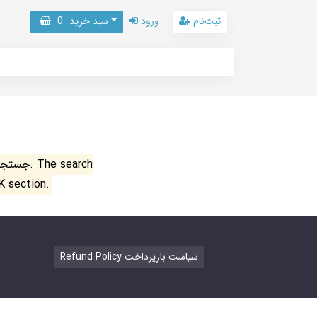
ثبت‌نام
ورود
سبد خرید
0
جستجو ن
K section.
Refund Policy سیاست بازپرداخت